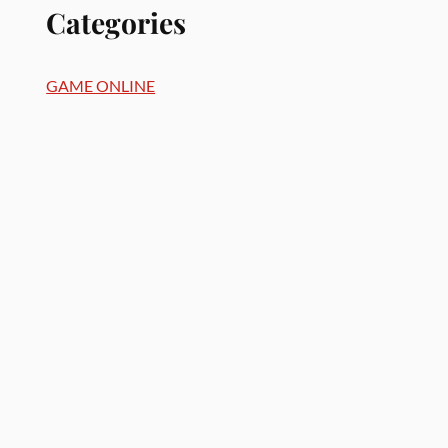
Categories
GAME ONLINE