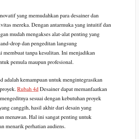
novatif yang memudahkan para desainer dan
vitas mereka. Dengan antarmuka yang intuitif dan
gan mudah mengakses alat-alat penting yang
-and-drop dan pengeditan langsung
membuat tanpa kesulitan. Ini menjadikan
untuk pemula maupun profesional.
h4d adalah kemampuan untuk mengintegrasikan
 proyek.
Rubah 4d
Desainer dapat memanfaatkan
 mengeditnya sesuai dengan kebutuhan proyek
ang canggih, hasil akhir dari desain yang
dan menawan. Hal ini sangat penting untuk
n menarik perhatian audiens.