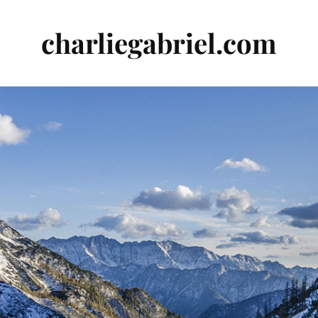
charliegabriel.com