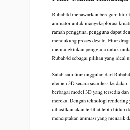
Rubah4d menawarkan beragam fitur i
animator untuk mengeksplorasi kreati
ramah pengguna, pengguna dapat den
mendukung proses desain. Fitur drag
memungkinkan pengguna untuk mulai 
Rubah4d sebagai pilihan yang ideal 
Salah satu fitur unggulan dari Ruba
elemen 3D secara seamless ke dalam
berbagai model 3D yang tersedia dan
mereka. Dengan teknologi rendering y
dihasilkan akan terlihat lebih hidup 
menciptakan animasi yang menarik da