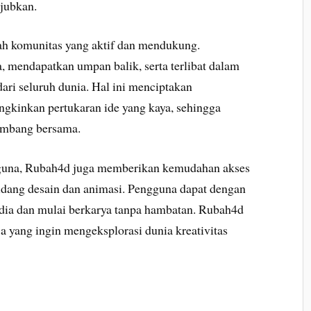
jubkan.
ah komunitas yang aktif dan mendukung.
, mendapatkan umpan balik, serta terlibat dalam
dari seluruh dunia. Hal ini menciptakan
ngkinkan pertukaran ide yang kaya, sehingga
kembang bersama.
guna, Rubah4d juga memberikan kemudahan akses
idang desain dan animasi. Pengguna dapat dengan
edia dan mulai berkarya tanpa hambatan. Rubah4d
aja yang ingin mengeksplorasi dunia kreativitas