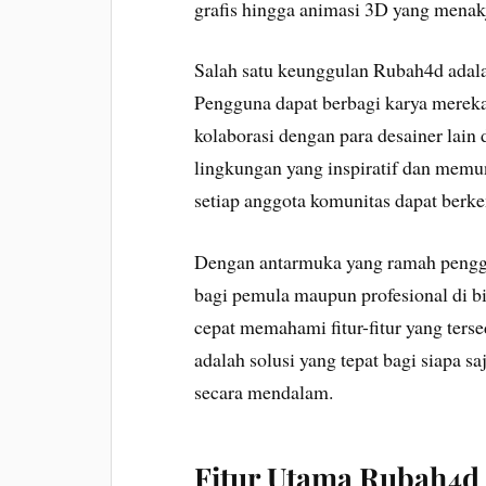
grafis hingga animasi 3D yang menak
Salah satu keunggulan Rubah4d adal
Pengguna dapat berbagi karya mereka
kolaborasi dengan para desainer lain 
lingkungan yang inspiratif dan memu
setiap anggota komunitas dapat ber
Dengan antarmuka yang ramah peng
bagi pemula maupun profesional di b
cepat memahami fitur-fitur yang ters
adalah solusi yang tepat bagi siapa s
secara mendalam.
Fitur Utama Rubah4d