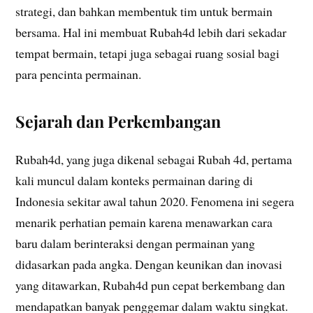
strategi, dan bahkan membentuk tim untuk bermain
bersama. Hal ini membuat Rubah4d lebih dari sekadar
tempat bermain, tetapi juga sebagai ruang sosial bagi
para pencinta permainan.
Sejarah dan Perkembangan
Rubah4d, yang juga dikenal sebagai Rubah 4d, pertama
kali muncul dalam konteks permainan daring di
Indonesia sekitar awal tahun 2020. Fenomena ini segera
menarik perhatian pemain karena menawarkan cara
baru dalam berinteraksi dengan permainan yang
didasarkan pada angka. Dengan keunikan dan inovasi
yang ditawarkan, Rubah4d pun cepat berkembang dan
mendapatkan banyak penggemar dalam waktu singkat.