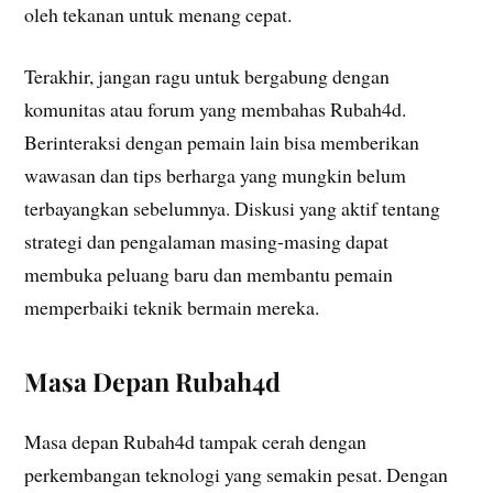
oleh tekanan untuk menang cepat.
Terakhir, jangan ragu untuk bergabung dengan
komunitas atau forum yang membahas Rubah4d.
Berinteraksi dengan pemain lain bisa memberikan
wawasan dan tips berharga yang mungkin belum
terbayangkan sebelumnya. Diskusi yang aktif tentang
strategi dan pengalaman masing-masing dapat
membuka peluang baru dan membantu pemain
memperbaiki teknik bermain mereka.
Masa Depan Rubah4d
Masa depan Rubah4d tampak cerah dengan
perkembangan teknologi yang semakin pesat. Dengan