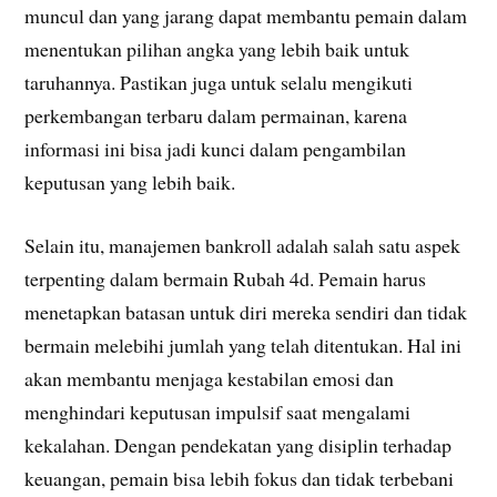
muncul dan yang jarang dapat membantu pemain dalam
menentukan pilihan angka yang lebih baik untuk
taruhannya. Pastikan juga untuk selalu mengikuti
perkembangan terbaru dalam permainan, karena
informasi ini bisa jadi kunci dalam pengambilan
keputusan yang lebih baik.
Selain itu, manajemen bankroll adalah salah satu aspek
terpenting dalam bermain Rubah 4d. Pemain harus
menetapkan batasan untuk diri mereka sendiri dan tidak
bermain melebihi jumlah yang telah ditentukan. Hal ini
akan membantu menjaga kestabilan emosi dan
menghindari keputusan impulsif saat mengalami
kekalahan. Dengan pendekatan yang disiplin terhadap
keuangan, pemain bisa lebih fokus dan tidak terbebani