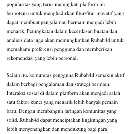
popularitas yang terus meningkat, platform ini
berpotensi untuk menghadirkan fitur-fitur inovatif yang
dapat membuat pengalaman bermain menjadi lebih
menarik. Peningkatan dalam kecerdasan buatan dan
analisis data juga akan memungkinkan Rubah4d untuk
memahami preferensi pengguna dan memberikan
rekomendasi yang lebih personal.
Selain itu, komunitas pengguna Rubah4d semakin aktif
dalam berbagi pengalaman dan strategi bermain.
Interaksi sosial di dalam platform akan menjadi salah
satu faktor kunci yang menarik lebih banyak pemain
baru. Dengan membangun jaringan komunitas yang
solid, Rubah4d dapat menciptakan lingkungan yang
lebih menyenangkan dan mendukung bagi para