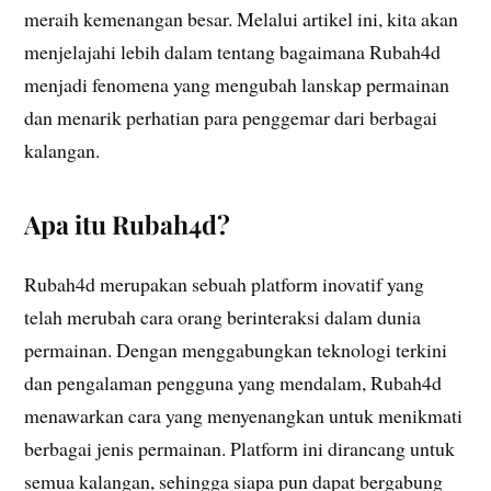
meraih kemenangan besar. Melalui artikel ini, kita akan
menjelajahi lebih dalam tentang bagaimana Rubah4d
menjadi fenomena yang mengubah lanskap permainan
dan menarik perhatian para penggemar dari berbagai
kalangan.
Apa itu Rubah4d?
Rubah4d merupakan sebuah platform inovatif yang
telah merubah cara orang berinteraksi dalam dunia
permainan. Dengan menggabungkan teknologi terkini
dan pengalaman pengguna yang mendalam, Rubah4d
menawarkan cara yang menyenangkan untuk menikmati
berbagai jenis permainan. Platform ini dirancang untuk
semua kalangan, sehingga siapa pun dapat bergabung