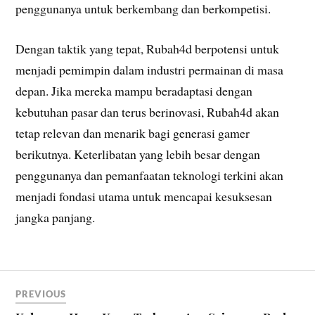
penggunanya untuk berkembang dan berkompetisi.
Dengan taktik yang tepat, Rubah4d berpotensi untuk
menjadi pemimpin dalam industri permainan di masa
depan. Jika mereka mampu beradaptasi dengan
kebutuhan pasar dan terus berinovasi, Rubah4d akan
tetap relevan dan menarik bagi generasi gamer
berikutnya. Keterlibatan yang lebih besar dengan
penggunanya dan pemanfaatan teknologi terkini akan
menjadi fondasi utama untuk mencapai kesuksesan
jangka panjang.
PREVIOUS