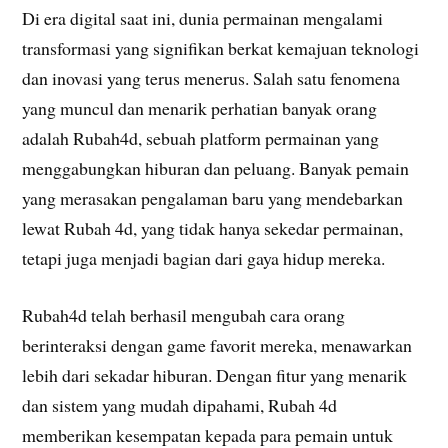
Di era digital saat ini, dunia permainan mengalami
transformasi yang signifikan berkat kemajuan teknologi
dan inovasi yang terus menerus. Salah satu fenomena
yang muncul dan menarik perhatian banyak orang
adalah Rubah4d, sebuah platform permainan yang
menggabungkan hiburan dan peluang. Banyak pemain
yang merasakan pengalaman baru yang mendebarkan
lewat Rubah 4d, yang tidak hanya sekedar permainan,
tetapi juga menjadi bagian dari gaya hidup mereka.
Rubah4d telah berhasil mengubah cara orang
berinteraksi dengan game favorit mereka, menawarkan
lebih dari sekadar hiburan. Dengan fitur yang menarik
dan sistem yang mudah dipahami, Rubah 4d
memberikan kesempatan kepada para pemain untuk