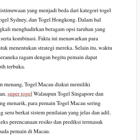
stimewaan yang menjadi beda dari kategori togel
Togel Sydney, dan Togel Hongkong. Dalam hal
gkali menghadirkan beragam opsi taruhan yang
 serta kombinasi. Fakta ini menawarkan para
uk menentukan strategi mereka. Selain itu, waktu
eraneka ragam dengan begitu pemain dapat
bih terbuka.
an menang, Togel Macau diakui memiliki
an.
super togel
Walaupun Togel Singapore dan
ng menarik, para pemain Togel Macau sering
eru berkat sistem penilaian yang jelas dan adil.
teks perencanaan resiko dan prediksi termasuk
epada pemain di Macau.