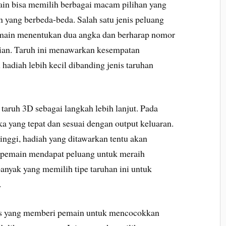
main bisa memilih berbagai macam pilihan yang
ang berbeda-beda. Salah satu jenis peluang
pemain menentukan dua angka dan berharap nomor
dian. Taruh ini menawarkan kesempatan
adiah lebih kecil dibanding jenis taruhan
 taruh 3D sebagai langkah lebih lanjut. Pada
a yang tepat dan sesuai dengan output keluaran.
tinggi, hadiah yang ditawarkan tentu akan
, pemain mendapat peluang untuk meraih
anyak yang memilih tipe taruhan ini untuk
.
ebas yang memberi pemain untuk mencocokkan