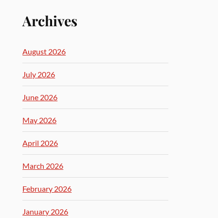
Archives
August 2026
July 2026
June 2026
May 2026
April 2026
March 2026
February 2026
January 2026