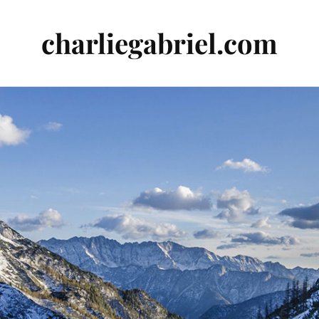
charliegabriel.com