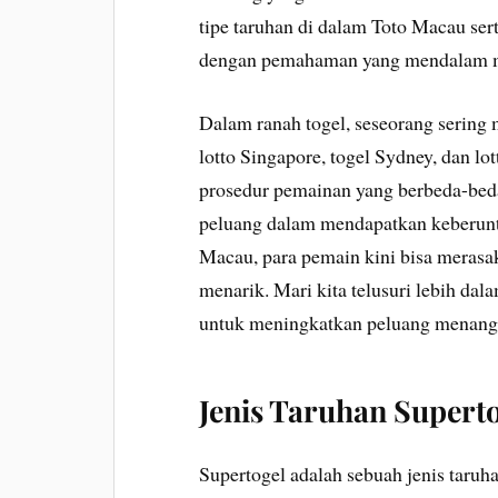
tipe taruhan di dalam Toto Macau se
dengan pemahaman yang mendalam m
Dalam ranah togel, seseorang sering 
lotto Singapore, togel Sydney, dan lo
prosedur pemainan yang berbeda-be
peluang dalam mendapatkan keberunt
Macau, para pemain kini bisa merasak
menarik. Mari kita telusuri lebih dala
untuk meningkatkan peluang menang 
Jenis Taruhan Supert
Supertogel adalah sebuah jenis taru