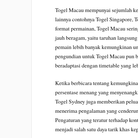
Togel Macau mempunyai sejumlah kei
lainnya contohnya Togel Singapore, 
format permainan, Togel Macau serin
jauh beragam, yaitu taruhan langsung
pemain lebih banyak kemungkinan unt
pengundian untuk Togel Macau pun b
beradaptasi dengan timetable yang le
Ketika berbicara tentang kemungkin
persentase menang yang menyenangk
Togel Sydney juga memberikan pelua
menerima pengalaman yang cenderung s
Pengaturan yang teratur terhadap kon
menjadi salah satu daya tarik khas k