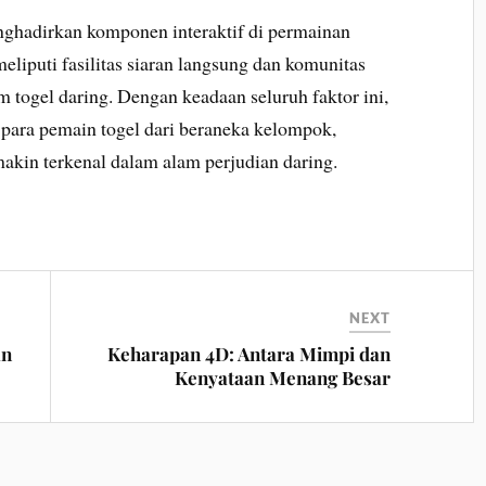
nghadirkan komponen interaktif di permainan
 meliputi fasilitas siaran langsung dan komunitas
m togel daring. Dengan keadaan seluruh faktor ini,
 para pemain togel dari beraneka kelompok,
akin terkenal dalam alam perjudian daring.
NEXT
an
Keharapan 4D: Antara Mimpi dan
Kenyataan Menang Besar