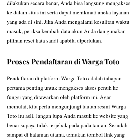
dilakukan secara benar, Anda bisa langsung mengakses
ke dalam situs ini serta dapat menikmati aneka layanan
yang ada di sini. Jika Anda mengalami kesulitan waktu
masuk, periksa kembali data akun Anda dan gunakan
pilihan reset kata sandi apabila diperlukan.
Proses Pendaftaran di Warga Toto
Pendaftaran di platform Warga Toto adalah tahapan
pertama penting untuk mengakses akses penuh ke
fungsi yang ditawarkan oleh platform ini. Agar
memulai, kita perlu mengunjungi tautan resmi Warga
Toto itu asli. Jangan lupa Anda masuk ke website yang
benar supaya tidak terjebak pada pada tautan. Sesudah
sampai di halaman utama, temukan tombol link yang