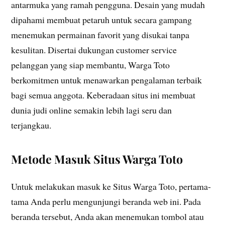
antarmuka yang ramah pengguna. Desain yang mudah
dipahami membuat petaruh untuk secara gampang
menemukan permainan favorit yang disukai tanpa
kesulitan. Disertai dukungan customer service
pelanggan yang siap membantu, Warga Toto
berkomitmen untuk menawarkan pengalaman terbaik
bagi semua anggota. Keberadaan situs ini membuat
dunia judi online semakin lebih lagi seru dan
terjangkau.
Metode Masuk Situs Warga Toto
Untuk melakukan masuk ke Situs Warga Toto, pertama-
tama Anda perlu mengunjungi beranda web ini. Pada
beranda tersebut, Anda akan menemukan tombol atau