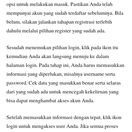
opsi untuk melakukan masuk. Pastikan Anda telah
mempunyai akun yang sudah terdaftar sebelumnya. Bila
belum, silakan jalankan tahapan registrasi terlebih
dahulu melalui pilihan register yang sudah ada.
Sesudah menemukan pilihan login, klik pada ikon itu
kemudian Anda akan langsung menuju ke dalam
halaman login. Pada tahap ini, Anda harus memasukkan
informasi yang diperlukan, misalnya username serta
password. Cek data yang masukkan benar serta selaras
dari yang sudah ada untuk mencegah kekeliruan yang
bisa dapat menghambat akses akun Anda.
Setelah memasukkan informasi dengan tepat, klik ikon
login untuk mengakses user Anda. Jika semua proses