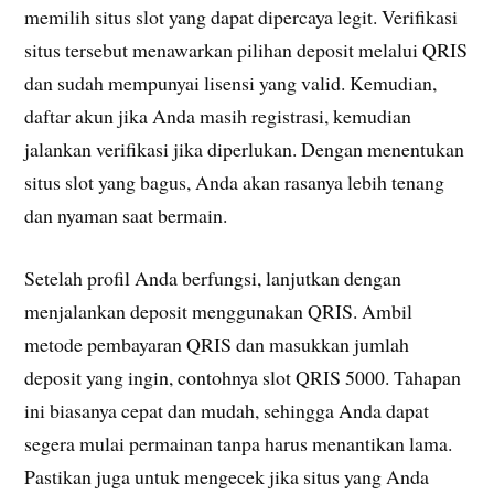
memilih situs slot yang dapat dipercaya legit. Verifikasi
situs tersebut menawarkan pilihan deposit melalui QRIS
dan sudah mempunyai lisensi yang valid. Kemudian,
daftar akun jika Anda masih registrasi, kemudian
jalankan verifikasi jika diperlukan. Dengan menentukan
situs slot yang bagus, Anda akan rasanya lebih tenang
dan nyaman saat bermain.
Setelah profil Anda berfungsi, lanjutkan dengan
menjalankan deposit menggunakan QRIS. Ambil
metode pembayaran QRIS dan masukkan jumlah
deposit yang ingin, contohnya slot QRIS 5000. Tahapan
ini biasanya cepat dan mudah, sehingga Anda dapat
segera mulai permainan tanpa harus menantikan lama.
Pastikan juga untuk mengecek jika situs yang Anda