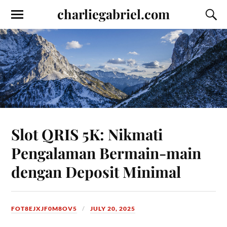
charliegabriel.com
Slot QRIS 5K: Nikmati
Pengalaman Bermain-main
dengan Deposit Minimal
FOT8EJXJF0M8OV5
JULY 20, 2025