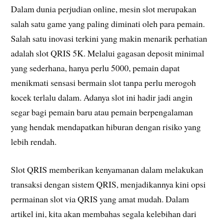
Dalam dunia perjudian online, mesin slot merupakan
salah satu game yang paling diminati oleh para pemain.
Salah satu inovasi terkini yang makin menarik perhatian
adalah slot QRIS 5K. Melalui gagasan deposit minimal
yang sederhana, hanya perlu 5000, pemain dapat
menikmati sensasi bermain slot tanpa perlu merogoh
kocek terlalu dalam. Adanya slot ini hadir jadi angin
segar bagi pemain baru atau pemain berpengalaman
yang hendak mendapatkan hiburan dengan risiko yang
lebih rendah.
Slot QRIS memberikan kenyamanan dalam melakukan
transaksi dengan sistem QRIS, menjadikannya kini opsi
permainan slot via QRIS yang amat mudah. Dalam
artikel ini, kita akan membahas segala kelebihan dari