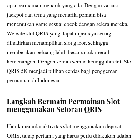
opsi permainan menarik yang ada. Dengan variasi
jackpot dan tema yang menarik, pemain bisa
menemukan game sesuai cocok dengan selera mereka.
Website slot QRIS yang dapat dipercaya sering
dihadirkan menampilkan slot gacor, sehingga
memberikan peluang lebih besar untuk meraih
kemenangan. Dengan semua semua keunggulan ini, Slot
QRIS 5K menjadi pilihan cerdas bagi penggemar
permainan di Indonesia.
Langkah Bermain Permainan Slot
menggunakan Setoran QRIS
Untuk memulai aktivitas slot menggunakan deposit
QRIS, tahap pertama yang harus perlu dilakukan adalah