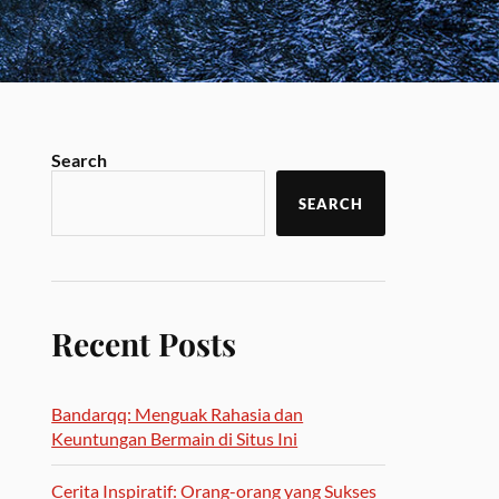
Search
SEARCH
Recent Posts
Bandarqq: Menguak Rahasia dan
Keuntungan Bermain di Situs Ini
Cerita Inspiratif: Orang-orang yang Sukses