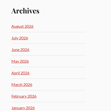
Archives
August 2026
July 2026
June 2026
May 2026
April 2026
March 2026
February 2026
January 2026