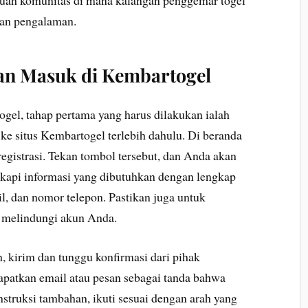
ebuah komunitas di mana kalangan penggemar togel
dan pengalaman.
an Masuk di Kembartogel
el, tahap pertama yang harus dilakukan ialah
 ke situs Kembartogel terlebih dahulu. Di beranda
registrasi. Tekan tombol tersebut, dan Anda akan
gkapi informasi yang dibutuhkan dengan lengkap
il, dan nomor telepon. Pastikan juga untuk
k melindungi akun Anda.
, kirim dan tunggu konfirmasi dari pihak
atkan email atau pesan sebagai tanda bahwa
nstruksi tambahan, ikuti sesuai dengan arah yang