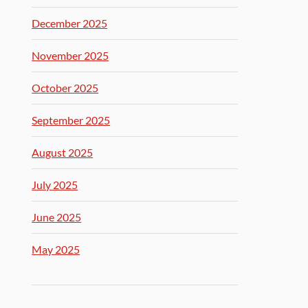
December 2025
November 2025
October 2025
September 2025
August 2025
July 2025
June 2025
May 2025