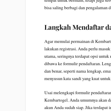
tempat untuk bermain, tetapi juga s
bisa saling berbagi dan pengalaman 
Langkah Mendaftar d
Agar memulai permainan di Kembartog
lakukan registrasi. Anda perlu masuk
utama, seringnya terdapat opsi untuk 
dibawa ke formulir pendaftaran. Len
dan benar, seperti nama lengkap, ema
menyusun kata sandi yang kuat untu
Usai melengkapi formulir pendaftaran
Kembartogel. Anda umumnya akan dap
akun Anda sudah siap. Jika terdapat i