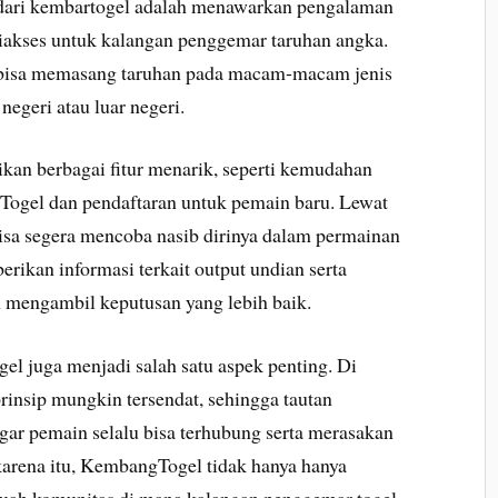
dari kembartogel adalah menawarkan pengalaman
iakses untuk kalangan penggemar taruhan angka.
bisa memasang taruhan pada macam-macam jenis
egeri atau luar negeri.
an berbagai fitur menarik, seperti kemudahan
Togel dan pendaftaran untuk pemain baru. Lewat
bisa segera mencoba nasib dirinya dalam permainan
mberikan informasi terkait output undian serta
n mengambil keputusan yang lebih baik.
l juga menjadi salah satu aspek penting. Di
prinsip mungkin tersendat, sehingga tautan
ar pemain selalu bisa terhubung serta merasakan
karena itu, KembangTogel tidak hanya hanya