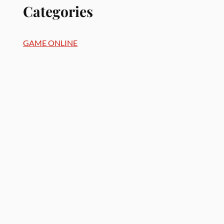
Categories
GAME ONLINE