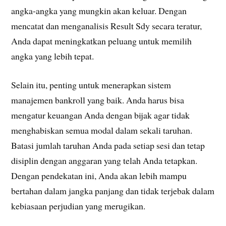
angka-angka yang mungkin akan keluar. Dengan
mencatat dan menganalisis Result Sdy secara teratur,
Anda dapat meningkatkan peluang untuk memilih
angka yang lebih tepat.
Selain itu, penting untuk menerapkan sistem
manajemen bankroll yang baik. Anda harus bisa
mengatur keuangan Anda dengan bijak agar tidak
menghabiskan semua modal dalam sekali taruhan.
Batasi jumlah taruhan Anda pada setiap sesi dan tetap
disiplin dengan anggaran yang telah Anda tetapkan.
Dengan pendekatan ini, Anda akan lebih mampu
bertahan dalam jangka panjang dan tidak terjebak dalam
kebiasaan perjudian yang merugikan.