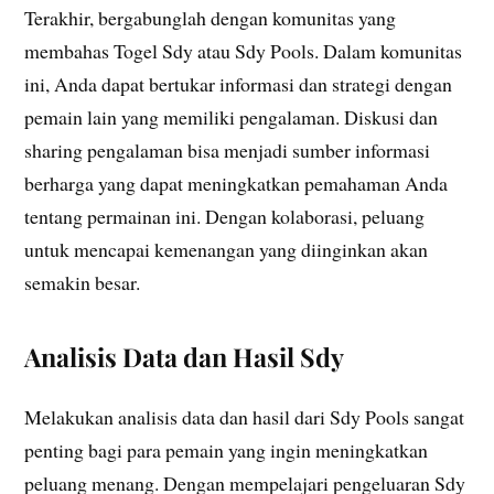
Terakhir, bergabunglah dengan komunitas yang
membahas Togel Sdy atau Sdy Pools. Dalam komunitas
ini, Anda dapat bertukar informasi dan strategi dengan
pemain lain yang memiliki pengalaman. Diskusi dan
sharing pengalaman bisa menjadi sumber informasi
berharga yang dapat meningkatkan pemahaman Anda
tentang permainan ini. Dengan kolaborasi, peluang
untuk mencapai kemenangan yang diinginkan akan
semakin besar.
Analisis Data dan Hasil Sdy
Melakukan analisis data dan hasil dari Sdy Pools sangat
penting bagi para pemain yang ingin meningkatkan
peluang menang. Dengan mempelajari pengeluaran Sdy