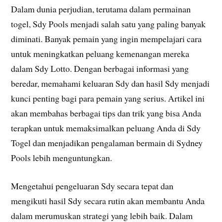
Dalam dunia perjudian, terutama dalam permainan
togel, Sdy Pools menjadi salah satu yang paling banyak
diminati. Banyak pemain yang ingin mempelajari cara
untuk meningkatkan peluang kemenangan mereka
dalam Sdy Lotto. Dengan berbagai informasi yang
beredar, memahami keluaran Sdy dan hasil Sdy menjadi
kunci penting bagi para pemain yang serius. Artikel ini
akan membahas berbagai tips dan trik yang bisa Anda
terapkan untuk memaksimalkan peluang Anda di Sdy
Togel dan menjadikan pengalaman bermain di Sydney
Pools lebih menguntungkan.
Mengetahui pengeluaran Sdy secara tepat dan
mengikuti hasil Sdy secara rutin akan membantu Anda
dalam merumuskan strategi yang lebih baik. Dalam