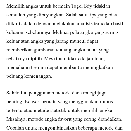
Memilih angka untuk bermain Togel Sdy tidaklah
semudah yang dibayangkan. Salah satu tips yang bisa
diikuti adalah dengan melakukan analisis terhadap hasil
keluaran sebelumnya. Melihat pola angka yang sering
keluar atau angka yang jarang muncul dapat
memberikan gambaran tentang angka mana yang
sebaiknya dipilih. Meskipun tidak ada jaminan,
memahami tren ini dapat membantu meningkatkan
peluang kemenangan.
Selain itu, penggunaan metode dan strategi juga
penting. Banyak pemain yang menggunakan rumus
tertentu atau metode statistik untuk memilih angka.
Misalnya, metode angka favorit yang sering diandalkan.
Cobalah untuk mengombinasikan beberapa metode dan