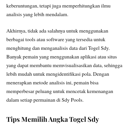
keberuntungan, tetapi juga memperhitungkan ilmu
analisis yang lebih mendalam.
Akhirnya, tidak ada salahnya untuk menggunakan
berbagai tools atau software yang tersedia untuk
menghitung dan menganalisis data dari Togel Sdy.
Banyak pemain yang menggunakan aplikasi atau situs
yang dapat membantu memvisualisasikan data, sehingga
lebih mudah untuk mengidentifikasi pola. Dengan
menerapkan metode analisis ini, pemain bisa
memperbesar peluang untuk mencetak kemenangan
dalam setiap permainan di Sdy Pools.
Tips Memilih Angka Togel Sdy