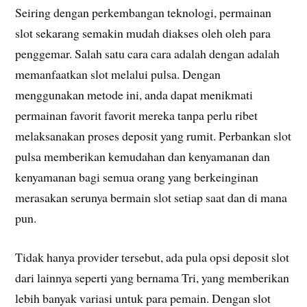
Seiring dengan perkembangan teknologi, permainan
slot sekarang semakin mudah diakses oleh oleh para
penggemar. Salah satu cara cara adalah dengan adalah
memanfaatkan slot melalui pulsa. Dengan
menggunakan metode ini, anda dapat menikmati
permainan favorit favorit mereka tanpa perlu ribet
melaksanakan proses deposit yang rumit. Perbankan slot
pulsa memberikan kemudahan dan kenyamanan dan
kenyamanan bagi semua orang yang berkeinginan
merasakan serunya bermain slot setiap saat dan di mana
pun.
Tidak hanya provider tersebut, ada pula opsi deposit slot
dari lainnya seperti yang bernama Tri, yang memberikan
lebih banyak variasi untuk para pemain. Dengan slot