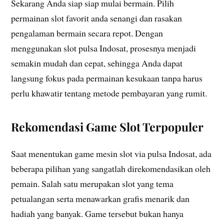
Sekarang Anda siap siap mulai bermain. Pilih
permainan slot favorit anda senangi dan rasakan
pengalaman bermain secara repot. Dengan
menggunakan slot pulsa Indosat, prosesnya menjadi
semakin mudah dan cepat, sehingga Anda dapat
langsung fokus pada permainan kesukaan tanpa harus
perlu khawatir tentang metode pembayaran yang rumit.
Rekomendasi Game Slot Terpopuler
Saat menentukan game mesin slot via pulsa Indosat, ada
beberapa pilihan yang sangatlah direkomendasikan oleh
pemain. Salah satu merupakan slot yang tema
petualangan serta menawarkan grafis menarik dan
hadiah yang banyak. Game tersebut bukan hanya