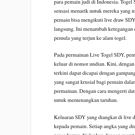
para pemain judi di Indonesia. Togel
sensasi menarik untuk mereka yang m
pemain bisa mengikuti live draw SDY
langsung. Ini menambah ketegangan 
pemula yang terjun ke alam togel.
Pada permainan Live Togel SDY, pem
keluar di nomor undian. Kini, deng
terkini dapat dicapai dengan gampang
yang sangat krusial bagi pemain dal
permainan. Dengan cara mengerti dat
untuk memenangkan taruhan.
Keluaran SDY yang diangkat di live 
kepada pemain. Setiap angka yang diu