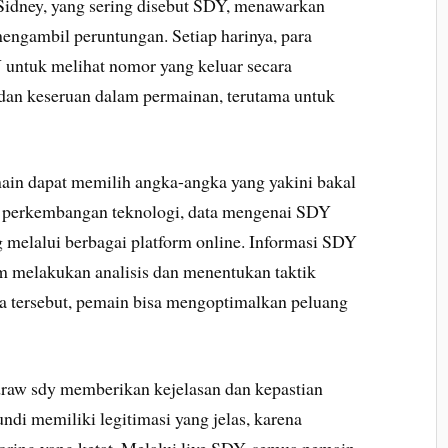
 Sidney, yang sering disebut SDY, menawarkan
engambil peruntungan. Setiap harinya, para
 untuk melihat nomor yang keluar secara
dan keseruan dalam permainan, terutama untuk
ain dapat memilih angka-angka yang yakini bakal
an perkembangan teknologi, data mengenai SDY
 melalui berbagai platform online. Informasi SDY
am melakukan analisis dan menentukan taktik
a tersebut, pemain bisa mengoptimalkan peluang
draw sdy memberikan kejelasan dan kepastian
ndi memiliki legitimasi yang jelas, karena