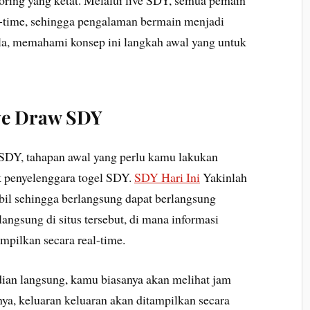
oring yang ketat. Melalui live SDY, semua pemain
al-time, sehingga pengalaman bermain menjadi
ula, memahami konsep ini langkah awal yang untuk
ive Draw SDY
w SDY, tahapan awal yang perlu kamu lakukan
k penyelenggara togel SDY.
SDY Hari Ini
Yakinlah
bil sehingga berlangsung dapat berlangsung
angsung di situs tersebut, di mana informasi
ampilkan secara real-time.
an langsung, kamu biasanya akan melihat jam
nya, keluaran keluaran akan ditampilkan secara