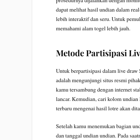
prosedurnya dijalankan dengan monit
dapat melihat hasil undian dalam re
lebih interaktif dan seru. Untuk pem
memahami alam togel lebih jauh.
Metode Partisipasi L
Untuk berpartisipasi dalam live dra
adalah mengunjungi situs resmi piha
kamu tersambung dengan internet sta
lancar. Kemudian, cari kolom undian l
terbaru mengenai hasil lotre akan dit
Setelah kamu menemukan bagian undi
dan tanggal undian undian. Pada saat