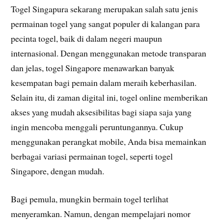
Togel Singapura sekarang merupakan salah satu jenis
permainan togel yang sangat populer di kalangan para
pecinta togel, baik di dalam negeri maupun
internasional. Dengan menggunakan metode transparan
dan jelas, togel Singapore menawarkan banyak
kesempatan bagi pemain dalam meraih keberhasilan.
Selain itu, di zaman digital ini, togel online memberikan
akses yang mudah aksesibilitas bagi siapa saja yang
ingin mencoba menggali peruntungannya. Cukup
menggunakan perangkat mobile, Anda bisa memainkan
berbagai variasi permainan togel, seperti togel
Singapore, dengan mudah.
Bagi pemula, mungkin bermain togel terlihat
menyeramkan. Namun, dengan mempelajari nomor