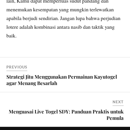
lain, Kamu dapat memperluas sudut pandang dan
menemukan kesempatan yang mungkin terlewatkan
apabila berjudi sendirian. Jangan lupa bahwa perjudian
lotere adalah kombinasi antara nasib dan taktik yang
baik.
PREVIOUS
Strategi Jitu Menggunakan Permainan Kayutogel
agar Menang Besarlah
NEXT
Menguasai Live Togel SDY: Panduan Praktis untuk
Pemula