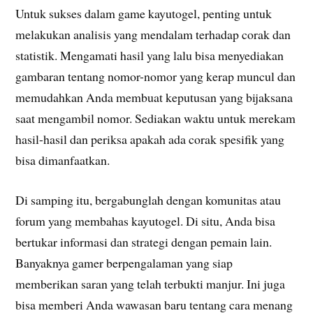
Untuk sukses dalam game kayutogel, penting untuk
melakukan analisis yang mendalam terhadap corak dan
statistik. Mengamati hasil yang lalu bisa menyediakan
gambaran tentang nomor-nomor yang kerap muncul dan
memudahkan Anda membuat keputusan yang bijaksana
saat mengambil nomor. Sediakan waktu untuk merekam
hasil-hasil dan periksa apakah ada corak spesifik yang
bisa dimanfaatkan.
Di samping itu, bergabunglah dengan komunitas atau
forum yang membahas kayutogel. Di situ, Anda bisa
bertukar informasi dan strategi dengan pemain lain.
Banyaknya gamer berpengalaman yang siap
memberikan saran yang telah terbukti manjur. Ini juga
bisa memberi Anda wawasan baru tentang cara menang