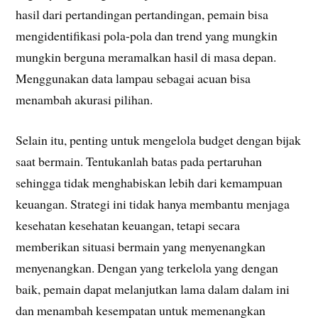
hasil dari pertandingan pertandingan, pemain bisa
mengidentifikasi pola-pola dan trend yang mungkin
mungkin berguna meramalkan hasil di masa depan.
Menggunakan data lampau sebagai acuan bisa
menambah akurasi pilihan.
Selain itu, penting untuk mengelola budget dengan bijak
saat bermain. Tentukanlah batas pada pertaruhan
sehingga tidak menghabiskan lebih dari kemampuan
keuangan. Strategi ini tidak hanya membantu menjaga
kesehatan kesehatan keuangan, tetapi secara
memberikan situasi bermain yang menyenangkan
menyenangkan. Dengan yang terkelola yang dengan
baik, pemain dapat melanjutkan lama dalam dalam ini
dan menambah kesempatan untuk memenangkan