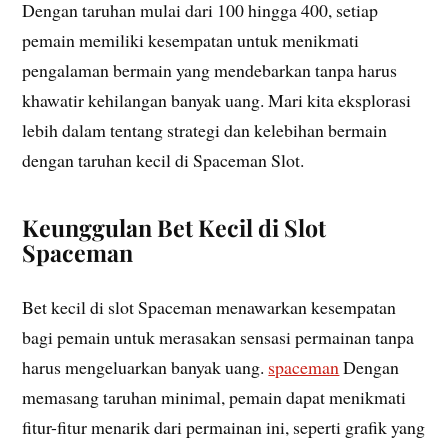
Dengan taruhan mulai dari 100 hingga 400, setiap
pemain memiliki kesempatan untuk menikmati
pengalaman bermain yang mendebarkan tanpa harus
khawatir kehilangan banyak uang. Mari kita eksplorasi
lebih dalam tentang strategi dan kelebihan bermain
dengan taruhan kecil di Spaceman Slot.
Keunggulan Bet Kecil di Slot
Spaceman
Bet kecil di slot Spaceman menawarkan kesempatan
bagi pemain untuk merasakan sensasi permainan tanpa
harus mengeluarkan banyak uang.
spaceman
Dengan
memasang taruhan minimal, pemain dapat menikmati
fitur-fitur menarik dari permainan ini, seperti grafik yang