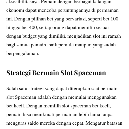
aksesibilitasnya. Pemain dengan berbagai kalangan
ekonomi dapat mencoba peruntungannya di permainan
ini. Dengan pilihan bet yang bervariasi, seperti bet 100
hingga bet 400, setiap orang dapat memilih sesuai
dengan budget yang dimiliki, menjadikan slot ini ramah
bagi semua pemain, baik pemula maupun yang sudah
berpengalaman.
Strategi Bermain Slot Spaceman
Salah satu strategi yang dapat diterapkan saat bermain
slot Spaceman adalah dengan memulai menggunakan
bet kecil. Dengan memilih slot spaceman bet kecil,
pemain bisa menikmati permainan lebih lama tanpa
menguras saldo mereka dengan cepat. Mengatur batasan