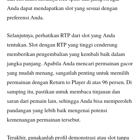
Anda dapat mendapatkan slot yang sesuai dengan
preferensi Anda.
Selanjutnya, perhatikan RTP dari slot yang Anda
tentukan. Slot dengan RTP yang tinggi cenderung
memberikan pengembalian yang kembali baik dalam
jangka panjang. Apabila Anda mencari permainan gacor
yang mudah menang, sangatlah penting untuk memilih
permainan dengan Return to Player di atas 96 persen. Di
samping itu, pastikan untuk membaca tinjauan dan
saran dari pemain lain, sehingga Anda bisa memperoleh
pandangan yang lebih baik mengenai potensi
kemenangan permainan tersebut.
Terakhir, gunakanlah profil demonstrasi atau slot tanpa