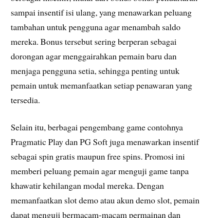
sampai insentif isi ulang, yang menawarkan peluang
tambahan untuk pengguna agar menambah saldo
mereka. Bonus tersebut sering berperan sebagai
dorongan agar menggairahkan pemain baru dan
menjaga pengguna setia, sehingga penting untuk
pemain untuk memanfaatkan setiap penawaran yang
tersedia.
Selain itu, berbagai pengembang game contohnya
Pragmatic Play dan PG Soft juga menawarkan insentif
sebagai spin gratis maupun free spins. Promosi ini
memberi peluang pemain agar menguji game tanpa
khawatir kehilangan modal mereka. Dengan
memanfaatkan slot demo atau akun demo slot, pemain
dapat menguji bermacam-macam permainan dan