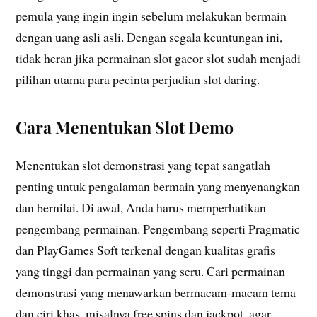
pemula yang ingin ingin sebelum melakukan bermain
dengan uang asli asli. Dengan segala keuntungan ini,
tidak heran jika permainan slot gacor slot sudah menjadi
pilihan utama para pecinta perjudian slot daring.
Cara Menentukan Slot Demo
Menentukan slot demonstrasi yang tepat sangatlah
penting untuk pengalaman bermain yang menyenangkan
dan bernilai. Di awal, Anda harus memperhatikan
pengembang permainan. Pengembang seperti Pragmatic
dan PlayGames Soft terkenal dengan kualitas grafis
yang tinggi dan permainan yang seru. Cari permainan
demonstrasi yang menawarkan bermacam-macam tema
dan ciri khas, misalnya free spins dan jackpot, agar