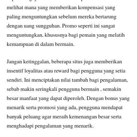
melihat mana yang memberikan kompensasi yang
paling menguntungkan sebelum mereka bertarung
dengan uang sungguhan. Promo seperti ini sangat
menguntungkan, khususnya bagi pemain yang melatih
kemampuan di dalam bermain.
Jangan ketinggalan, beberapa situs juga memberikan
insentif loyalitas atau reward bagi pengguna yang setia
sendiri. Ini menciptakan nilai tambah bagi pengalaman,
sebab makin seringkali pengguna bermain , semakin
besar manfaat yang dapat diperoleh. Dengan bonus yang
menarik serta promosi yang ada, pengguna mendapat
banyak peluang agar meraih kemenangan besar serta
menghadapi pengalaman yang menarik.