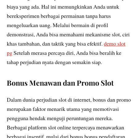
biaya yang ada. Hal ini memungkinkan Anda untuk
bereksperimen berbagai permainan tanpa harus
mengeluarkan uang. Melalui bermain di profil
demonstrasi, Anda bisa memahami mekanisme slot, ciri
khas tambahan, dan taktik yang bisa efektif.
demo slot
pg
Setelah merasa percaya diri, Anda bisa beralih ke
tahap perjudian nyata dengan semakin siap.
Bonus Menawan dan Promo Slot
Dalam dunia perjudian slot di internet, bonus dan promo
merupakan faktor menarik utama yang memotivasi
pengguna hendak menguji peruntungan mereka.
Berbagai platform slot online terpercaya menawarkan
berbagai insentif, mulai dari bonus bonus pendaftaran