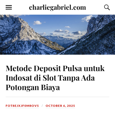
charliegabriel.com
Metode Deposit Pulsa untuk
Indosat di Slot Tanpa Ada
Potongan Biaya
FOT8EJXJF0M8OV5
OCTOBER 6, 2025