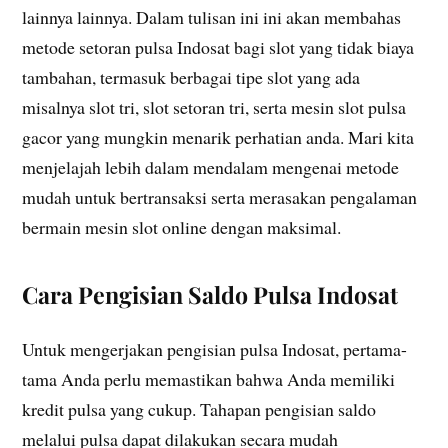
lainnya lainnya. Dalam tulisan ini ini akan membahas
metode setoran pulsa Indosat bagi slot yang tidak biaya
tambahan, termasuk berbagai tipe slot yang ada
misalnya slot tri, slot setoran tri, serta mesin slot pulsa
gacor yang mungkin menarik perhatian anda. Mari kita
menjelajah lebih dalam mendalam mengenai metode
mudah untuk bertransaksi serta merasakan pengalaman
bermain mesin slot online dengan maksimal.
Cara Pengisian Saldo Pulsa Indosat
Untuk mengerjakan pengisian pulsa Indosat, pertama-
tama Anda perlu memastikan bahwa Anda memiliki
kredit pulsa yang cukup. Tahapan pengisian saldo
melalui pulsa dapat dilakukan secara mudah