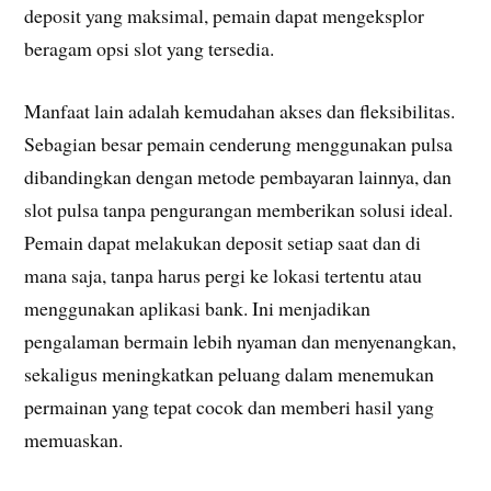
deposit yang maksimal, pemain dapat mengeksplor
beragam opsi slot yang tersedia.
Manfaat lain adalah kemudahan akses dan fleksibilitas.
Sebagian besar pemain cenderung menggunakan pulsa
dibandingkan dengan metode pembayaran lainnya, dan
slot pulsa tanpa pengurangan memberikan solusi ideal.
Pemain dapat melakukan deposit setiap saat dan di
mana saja, tanpa harus pergi ke lokasi tertentu atau
menggunakan aplikasi bank. Ini menjadikan
pengalaman bermain lebih nyaman dan menyenangkan,
sekaligus meningkatkan peluang dalam menemukan
permainan yang tepat cocok dan memberi hasil yang
memuaskan.