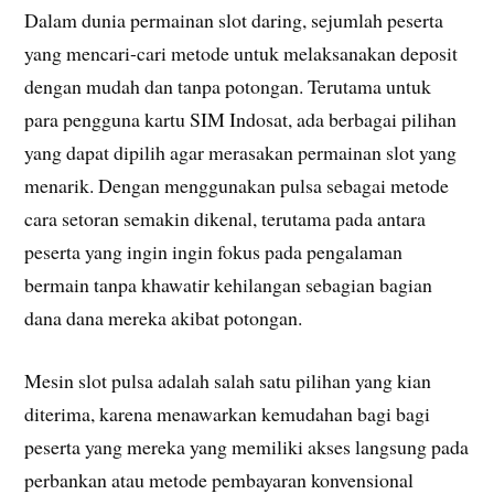
Dalam dunia permainan slot daring, sejumlah peserta
yang mencari-cari metode untuk melaksanakan deposit
dengan mudah dan tanpa potongan. Terutama untuk
para pengguna kartu SIM Indosat, ada berbagai pilihan
yang dapat dipilih agar merasakan permainan slot yang
menarik. Dengan menggunakan pulsa sebagai metode
cara setoran semakin dikenal, terutama pada antara
peserta yang ingin ingin fokus pada pengalaman
bermain tanpa khawatir kehilangan sebagian bagian
dana dana mereka akibat potongan.
Mesin slot pulsa adalah salah satu pilihan yang kian
diterima, karena menawarkan kemudahan bagi bagi
peserta yang mereka yang memiliki akses langsung pada
perbankan atau metode pembayaran konvensional