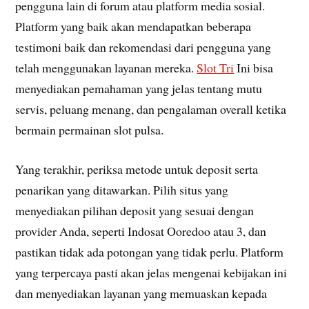
pengguna lain di forum atau platform media sosial.
Platform yang baik akan mendapatkan beberapa
testimoni baik dan rekomendasi dari pengguna yang
telah menggunakan layanan mereka.
Slot Tri
Ini bisa
menyediakan pemahaman yang jelas tentang mutu
servis, peluang menang, dan pengalaman overall ketika
bermain permainan slot pulsa.
Yang terakhir, periksa metode untuk deposit serta
penarikan yang ditawarkan. Pilih situs yang
menyediakan pilihan deposit yang sesuai dengan
provider Anda, seperti Indosat Ooredoo atau 3, dan
pastikan tidak ada potongan yang tidak perlu. Platform
yang terpercaya pasti akan jelas mengenai kebijakan ini
dan menyediakan layanan yang memuaskan kepada