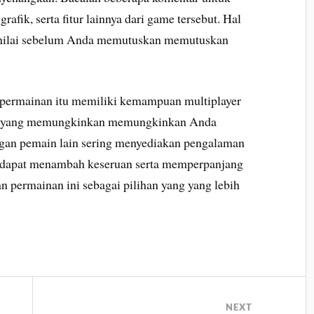
fik, serta fitur lainnya dari game tersebut. Hal
rnilai sebelum Anda memutuskan memutuskan
a permainan itu memiliki kemampuan multiplayer
an yang memungkinkan memungkinkan Anda
ngan pemain lain sering menyediakan pengalaman
ni dapat menambah keseruan serta memperpanjang
 permainan ini sebagai pilihan yang yang lebih
NEXT