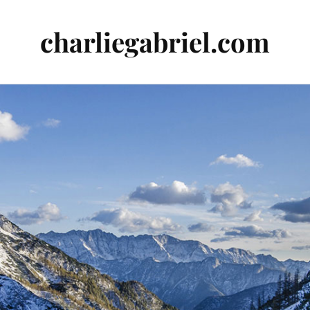
charliegabriel.com