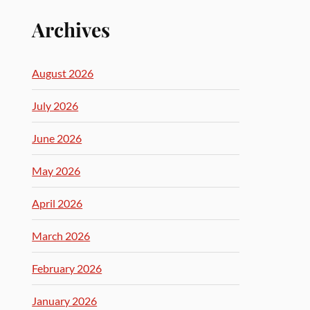
Archives
August 2026
July 2026
June 2026
May 2026
April 2026
March 2026
February 2026
January 2026