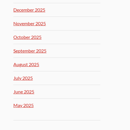
December 2025
November 2025
October 2025
September 2025
August 2025
July 2025
June 2025
May 2025