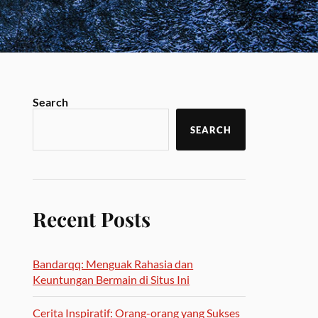
Search
SEARCH
Recent Posts
Bandarqq: Menguak Rahasia dan
Keuntungan Bermain di Situs Ini
Cerita Inspiratif: Orang-orang yang Sukses