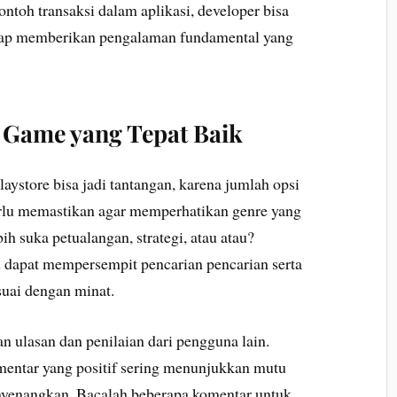
toh transaksi dalam aplikasi, developer bisa
tap memberikan pengalaman fundamental yang
Game yang Tepat Baik
aystore bisa jadi tantangan, karena jumlah opsi
erlu memastikan agar memperhatikan genre yang
h suka petualangan, strategi, atau atau?
 dapat mempersempit pencarian pencarian serta
ai dengan minat.
n ulasan dan penilaian dari pengguna lain.
omentar yang positif sering menunjukkan mutu
nyenangkan. Bacalah beberapa komentar untuk