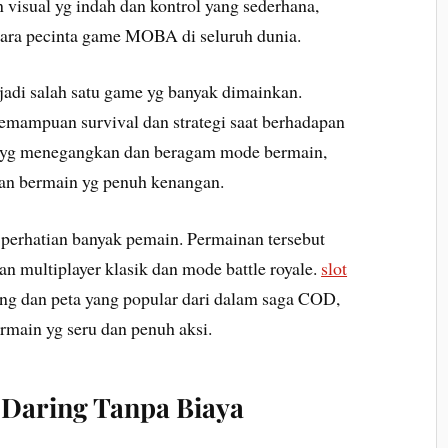
 visual yg indah dan kontrol yang sederhana,
 para pecinta game MOBA di seluruh dunia.
adi salah satu game yg banyak dimainkan.
kemampuan survival dan strategi saat berhadapan
a yg menegangkan dan beragam mode bermain,
an bermain yg penuh kenangan.
perhatian banyak pemain. Permainan tersebut
 multiplayer klasik dan mode battle royale.
slot
ng dan peta yang popular dari dalam saga COD,
main yg seru dan penuh aksi.
 Daring Tanpa Biaya