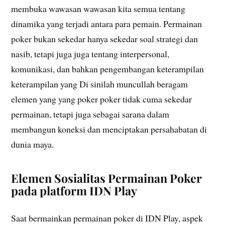
membuka wawasan wawasan kita semua tentang
dinamika yang terjadi antara para pemain. Permainan
poker bukan sekedar hanya sekedar soal strategi dan
nasib, tetapi juga juga tentang interpersonal,
komunikasi, dan bahkan pengembangan keterampilan
keterampilan yang Di sinilah muncullah beragam
elemen yang yang poker poker tidak cuma sekedar
permainan, tetapi juga sebagai sarana dalam
membangun koneksi dan menciptakan persahabatan di
dunia maya.
Elemen Sosialitas Permainan Poker
pada platform IDN Play
Saat bermainkan permainan poker di IDN Play, aspek