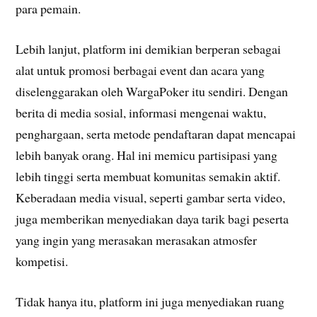
para pemain.
Lebih lanjut, platform ini demikian berperan sebagai
alat untuk promosi berbagai event dan acara yang
diselenggarakan oleh WargaPoker itu sendiri. Dengan
berita di media sosial, informasi mengenai waktu,
penghargaan, serta metode pendaftaran dapat mencapai
lebih banyak orang. Hal ini memicu partisipasi yang
lebih tinggi serta membuat komunitas semakin aktif.
Keberadaan media visual, seperti gambar serta video,
juga memberikan menyediakan daya tarik bagi peserta
yang ingin yang merasakan merasakan atmosfer
kompetisi.
Tidak hanya itu, platform ini juga menyediakan ruang