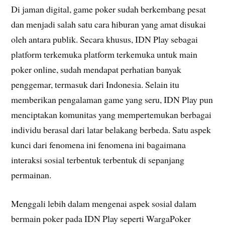
Di jaman digital, game poker sudah berkembang pesat
dan menjadi salah satu cara hiburan yang amat disukai
oleh antara publik. Secara khusus, IDN Play sebagai
platform terkemuka platform terkemuka untuk main
poker online, sudah mendapat perhatian banyak
penggemar, termasuk dari Indonesia. Selain itu
memberikan pengalaman game yang seru, IDN Play pun
menciptakan komunitas yang mempertemukan berbagai
individu berasal dari latar belakang berbeda. Satu aspek
kunci dari fenomena ini fenomena ini bagaimana
interaksi sosial terbentuk terbentuk di sepanjang
permainan.
Menggali lebih dalam mengenai aspek sosial dalam
bermain poker pada IDN Play seperti WargaPoker