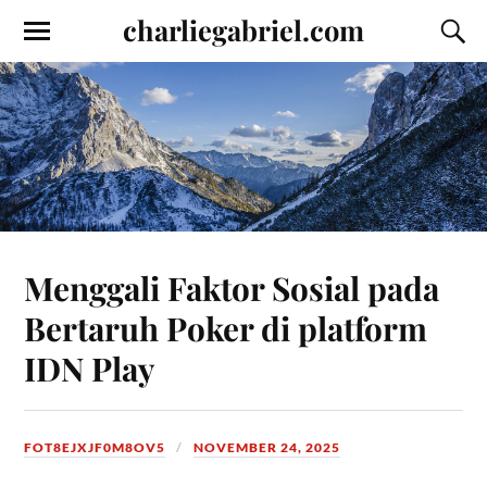
charliegabriel.com
Menggali Faktor Sosial pada
Bertaruh Poker di platform
IDN Play
FOT8EJXJF0M8OV5
NOVEMBER 24, 2025