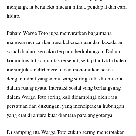
menjangkau beraneka macam minat, pendapat dan cara
hidup.
Paham Warga Toto juga menyiratkan bagaimana
manusia mencarikan rasa kebersamaan dan kesadaran
sosial di alam semakin terpadu berhubungan. Dalam
komunitas ini komunitas tersebut, setiap individu boleh
menunjukkan diri mereka dan menemukan sosok
dengan minat yang sama, yang sering sulit ditemukan
dalam ruang nyata. Interaksi sosial yang berlangsung
dalam Warga Toto sering kali didampingi oleh rasa
persatuan dan dukungan, yang menciptakan hubungan
yang erat di antara kuat diantara para anggotanya.
Di samping itu, Warga Toto cukup sering menciptakan