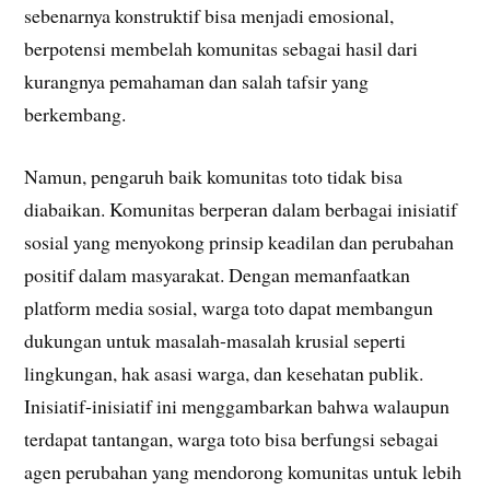
sebenarnya konstruktif bisa menjadi emosional,
berpotensi membelah komunitas sebagai hasil dari
kurangnya pemahaman dan salah tafsir yang
berkembang.
Namun, pengaruh baik komunitas toto tidak bisa
diabaikan. Komunitas berperan dalam berbagai inisiatif
sosial yang menyokong prinsip keadilan dan perubahan
positif dalam masyarakat. Dengan memanfaatkan
platform media sosial, warga toto dapat membangun
dukungan untuk masalah-masalah krusial seperti
lingkungan, hak asasi warga, dan kesehatan publik.
Inisiatif-inisiatif ini menggambarkan bahwa walaupun
terdapat tantangan, warga toto bisa berfungsi sebagai
agen perubahan yang mendorong komunitas untuk lebih